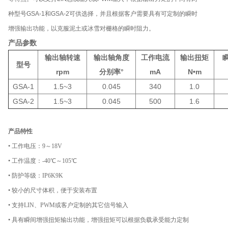
种型号
GSA-1
和
GSA-2
可供选择，并且根据客户需要具有可定制的瞬时
增强输出功能，以克服泥土或冰雪对栅格的瞬时阻力。
产品参数
输出轴转速
输出轴角度
工作电流
输出扭矩
型号
rpm
分别率°
mA
N•m
GSA-1
1.5~3
0.045
340
1.0
GSA-2
1.5~3
0.045
500
1.6
产品特性
• 工作电压：9～18V
• 工作温度：-40℃～105℃
• 防护等级：IP6K9K
• 较小的尺寸体积，便于安装布置
• 支持LIN、PWM或客户定制的其它信号输入
• 具有瞬间增强扭矩输出功能，增强扭矩可以根据负载承受能力定制