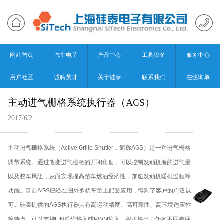
网站首页
汽车电子
产品中心
工具设备
服务中心
用户社区
诚聘英才
关于硅泰
联系我们
在线询单
主动进气栅格系统执行器（AGS）
2017/6/2
主动进气栅格系统
（Active Grille Shutter，
简称
AGS
）是一种进气栅格
调节系统。通过改变进气栅格的开闭角度，可以控制发动机舱的进气量
以及整车风阻，从而实现提高整车燃油经济性，加速发动机暖机过程等
功能。目前
AGS
已经在国外多款车型上配套应用，得到了客户的广泛认
可。
硅泰提供的
AGS
执行器具有高运动精度、高可靠性、高环境适应性
等特点。可以支持
LIN
总线输入或
PWM
输入，根据输出力矩的不同有两